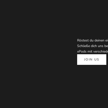
Röstest du deinen e
Schließe dich uns b
xPods mit verschiede
JOIN US