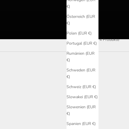
€)
Österreich (EUR
€)
Polen (EUR €)
4 Produkte
Portugal (EUR €)
Rumänien (EUR
€)
Schweden (EUR
€)
Schweiz (EUR €)
Slowakei (EUR €)
Slowenien (EUR
€)
Spanien (EUR €)