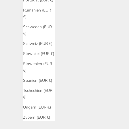
Portugal (EUR €)
Rumänien (EUR
€)
Schweden (EUR
€)
Schweiz (EUR €)
Slowakei (EUR €)
xBloom Premium Filter Paper
Angebot
€10,00
Slowenien (EUR
€)
(5.0)
Spanien (EUR €)
Tschechien (EUR
€)
Ungarn (EUR €)
Zypern (EUR €)