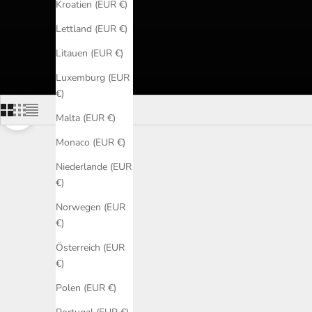
Kroatien (EUR €)
Lettland (EUR €)
Litauen (EUR €)
Luxemburg (EUR
€)
Malta (EUR €)
Navigieren Sie zum nächsten Abschnitt
Monaco (EUR €)
Niederlande (EUR
€)
Norwegen (EUR
€)
Österreich (EUR
€)
Polen (EUR €)