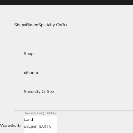
Zum Inhalt springen
Shop
xBloom
Specialty Coffee
Shop
xBloom
Specialty Coffee
Deutschland (EUR €)
Land
Warenkorb
Belgien (EUR €)