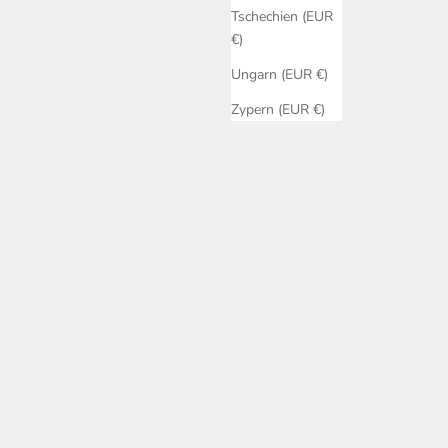
Tschechien (EUR
€)
Ungarn (EUR €)
Zypern (EUR €)
Omni Dripper 2
Angebot
€39,00
Color
Midnight Black
Transparent
Moonlight White